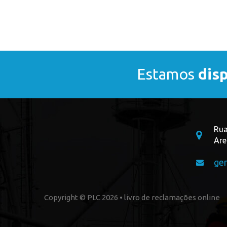
Estamos
dis
Rua
Are
ge
Copyright © PLC 2026 •
livro de reclamações online