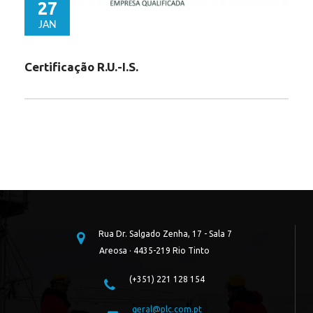
27
JAN
Certificação R.U.-I.S.
Rua Dr. Salgado Zenha, 17 - Sala 7
Areosa · 4435-219 Rio Tinto
(+351) 221 128 154
geral@plc.com.pt