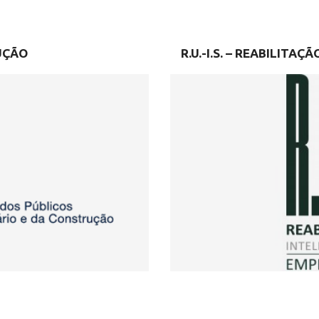
UÇÃO
R.U.-I.S. – REABILITA